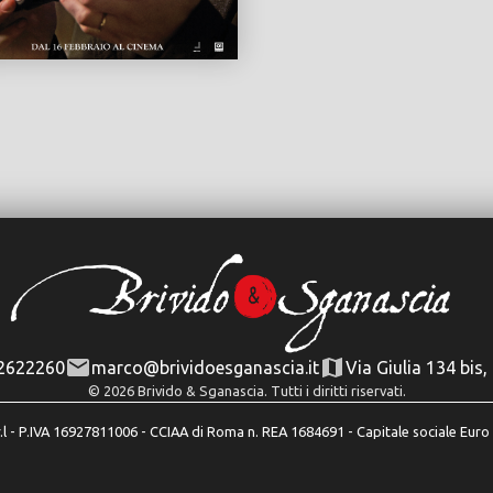
 2622260
marco@brividoesganascia.it
Via Giulia 134 bi
© 2026 Brivido & Sganascia. Tutti i diritti riservati.
r.l - P.IVA 16927811006 - CCIAA di Roma n. REA 1684691 - Capitale sociale Euro 1