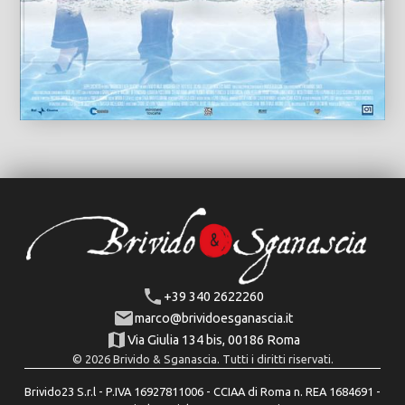
+39 340 2622260
marco@brividoesganascia.it
Via Giulia 134 bis, 00186 Roma
© 2026 Brivido & Sganascia. Tutti i diritti riservati.
Brivido23 S.r.l - P.IVA 16927811006 - CCIAA di Roma n. REA 1684691 -