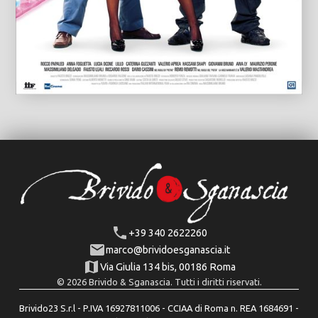
+39 340 2622260
marco@brividoesganascia.it
Via Giulia 134 bis, 00186 Roma
© 2026 Brivido & Sganascia. Tutti i diritti riservati.
Brivido23 S.r.l - P.IVA 16927811006 - CCIAA di Roma n. REA 1684691 -