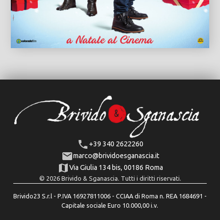
+39 340 2622260
marco@brividoesganascia.it
Via Giulia 134 bis, 00186 Roma
© 2026 Brivido & Sganascia. Tutti i diritti riservati.
Brivido23 S.r.l - P.IVA 16927811006 - CCIAA di Roma n. REA 1684691 -
Capitale sociale Euro 10.000,00 i.v.