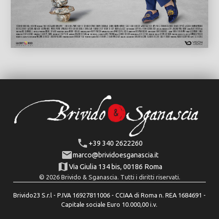
+39 340 2622260
marco@brividoesganascia.it
Via Giulia 134 bis, 00186 Roma
© 2026 Brivido & Sganascia. Tutti i diritti riservati.
Brivido23 S.r.l - P.IVA 16927811006 - CCIAA di Roma n. REA 1684691 -
Capitale sociale Euro 10.000,00 i.v.