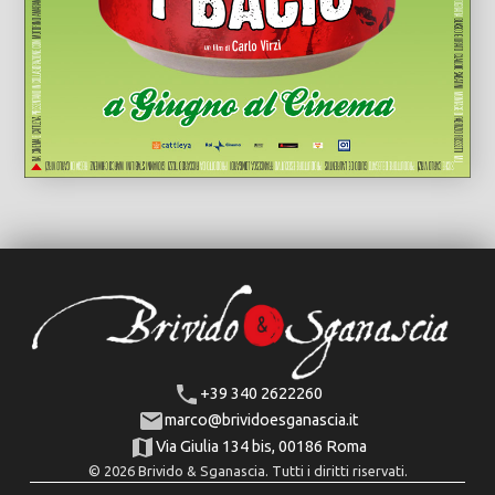
+39 340 2622260
marco@brividoesganascia.it
Via Giulia 134 bis, 00186 Roma
© 2026 Brivido & Sganascia. Tutti i diritti riservati.